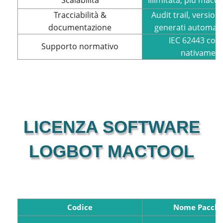
Tracciabilità &
Audit trail, version
documentazione
generati automat
IEC 62443 codif
Supporto normativo
nativamen
LICENZA SOFTWARE
LOGBOT MACTOOL
Codice
Nome Pacche