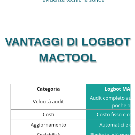
VANTAGGI DI LOGBOT
MACTOOL
Categoria
Logbot MACt
Audit completo aut
Velocità audit
poche or
Costi
Costo fisso e co
Aggiornamento
Automatici e co
Scalabilità
Illimitata, più macch